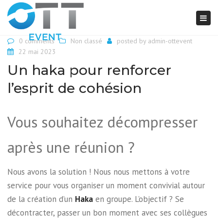
Togg
navi
0 comments
Non classé
posted by
admin-ottevent
22 mai 2023
Un haka pour renforcer
l’esprit de cohésion
Vous souhaitez décompresser
après une réunion ?
Nous avons la solution ! Nous nous mettons à votre
service pour vous organiser un moment convivial autour
de la création d’un
Haka
en groupe. L’objectif ? Se
décontracter, passer un bon moment avec ses collègues