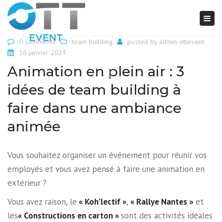
Togg
navi
0 comments
team building
posted by
admin-ottevent
16 janvier 2023
Animation en plein air : 3
idées de team building à
faire dans une ambiance
animée
Vous souhaitez organiser un événement pour réunir vos
employés et vous avez pensé à faire une animation en
extérieur ?
Vous avez raison, le
« Koh’lectif »
,
« Rallye Nantes »
et
les
« Constructions en carton »
sont des activités idéales